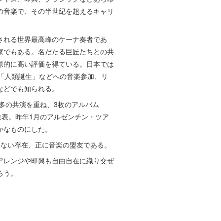
の音楽で、その半世紀を超えるキャリ
される世界最高峰のケーナ奏者であ
家でもある。名だたる巨匠たちとの共
際的に高い評価を得ている。日本では
ル「人類誕生」などへの音楽参加、リ
などでも知られる。
多の共演を重ね、3枚のアルバム
025）を発表。昨年1月のアルゼンチン・ツア
かなものにした。
きない存在、正に音楽の盟友である。
アレンジや即興も自由自在に織り交ぜ
ろう。