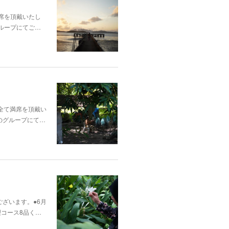
満席を頂戴いたし
グループにてご…
で全て満席を頂戴い
のグループにて…
ございます。●6月
理コース8品く…