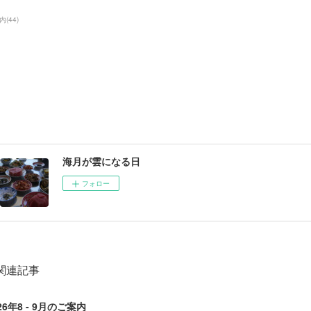
内
(
44
)
海月が雲になる日
フォロー
関連記事
26年8 - 9月のご案内