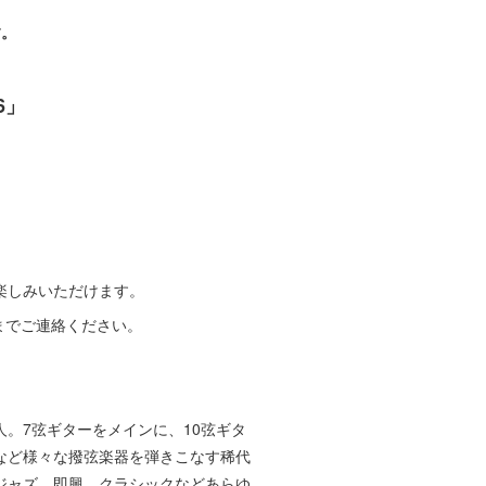
す。
6」
）
しみいただけます。
までご連絡ください。
。7弦ギターをメインに、10弦ギタ
など様々な撥弦楽器を弾きこなす稀代
ジャズ、即興、クラシックなどあらゆ