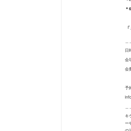
＊
「
＿
日時
会
会
終
予
in
＿
キ
ー
の