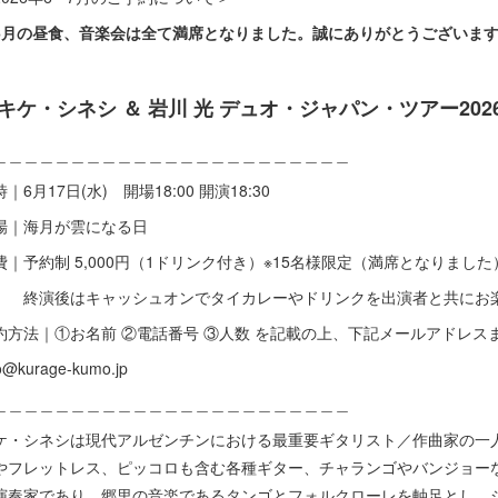
6月の昼食、音楽会は全て満席となりました。誠にありがとうございま
キケ・シネシ ＆ 岩川 光 デュオ・ジャパン・ツアー202
＿＿＿＿＿＿＿＿＿＿＿＿＿＿＿＿＿＿＿＿＿＿＿
｜6月17日(水) 開場18:00 開演18:30
場｜海月が雲になる日
費｜予約制 5,000円（1ドリンク付き）※15名様限定（満席となりました
演後はキャッシュオンでタイカレーやドリンクを出演者と共にお楽
約方法｜①お名前 ②電話番号 ③人数 を記載の上、下記メールアドレス
fo@kurage-kumo.jp
＿＿＿＿＿＿＿＿＿＿＿＿＿＿＿＿＿＿＿＿＿＿＿
ケ・シネシは現代アルゼンチンにおける最重要ギタリスト／作曲家の一人
やフレットレス、ピッコロも含む各種ギター、チャランゴやバンジョー
演奏家であり、郷里の音楽であるタンゴとフォルクローレを軸足とし、