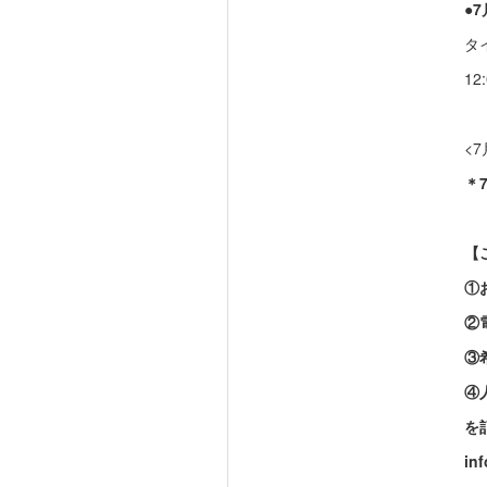
●
タ
12
<
＊
【
①
②
③
④
を
in