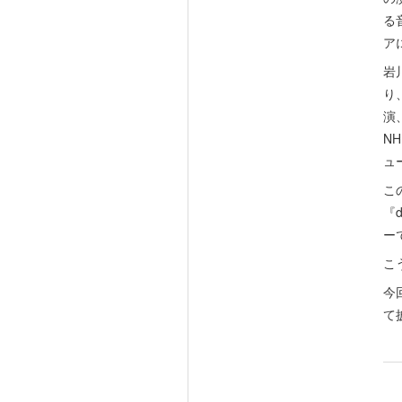
る
ア
岩
り
演
N
ュ
こ
『d
ー
こ
今
て