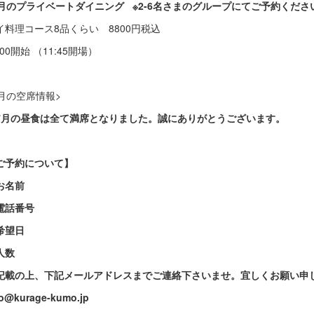
7月のプライベートダイニング ※2-6名さまのグループにてご予約くださ
イ料理コース8品くらい 8800円税込
:00開始 （11:45開場）
7月の空席情報>
7月の昼食は全て満席となりました。誠にありがとうございます。
ご予約について】
お名前
電話番号
希望日
人数
記載の上、下記メールアドレスまでご連絡下さいませ。宜しくお願い申
fo@kurage-kumo.jp