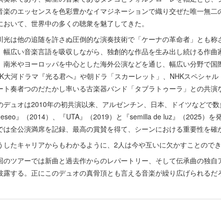
音楽のエッセンスを色彩豊かなイマジネーションで織り交ぜた唯一無二
において、世界中の多くの聴衆を魅了してきた。
川光は他の追随を許さぬ圧倒的な演奏技術で「ケーナの革命者」とも称
、幅広い音楽言語を吸収しながら、独創的な作品を生み出し続ける作曲
、南米やヨーロッパを中心とした海外公演などを通じ、幅広い分野で国
HK大河ドラマ『光る君へ』や朝ドラ「スカーレット」、NHKスペシャ
ート奏者つのだたかし率いる古楽器バンド「タブラトゥーラ」との共演
のデュオは2010年の初共演以来、アルゼンチン、日本、ドイツなどで数
eseo』（2014）、『UTA』（2019）と『semilla de luz』（2
では全公演満席を記録、最高の賞賛を得て、シーンにおける重要性を確
うしたキャリアからもわかるように、2人は今や互いに欠かすことので
回のツアーでは新曲と過去作からのレパートリー、そして伝承曲の独自
披露する。正にこのデュオの真骨頂とも言える音楽が繰り広げられるだ